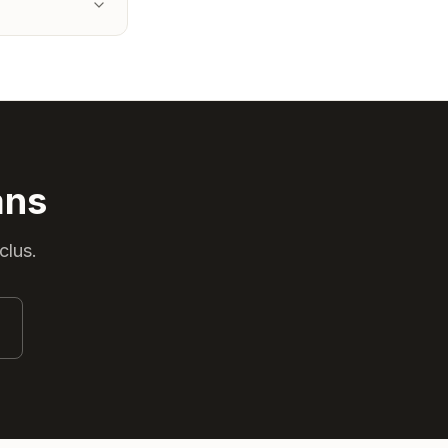
ans
clus.