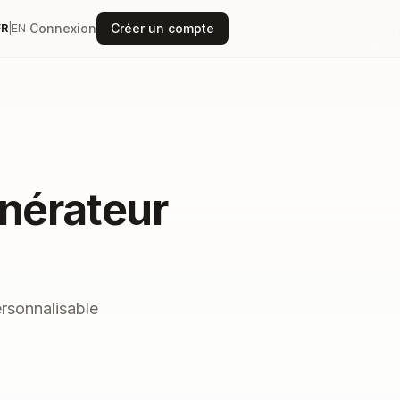
Connexion
Créer un compte
FR
|
EN
nérateur
rsonnalisable