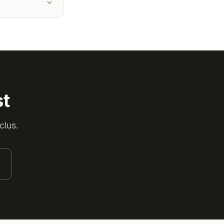
st
clus.