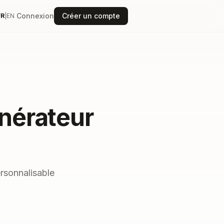
Connexion
Créer un compte
FR
|
EN
nérateur
rsonnalisable