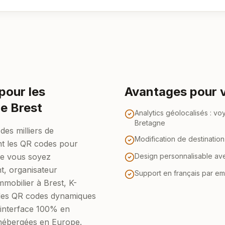
pour les
Avantages pour v
e Brest
Analytics géolocalisés : vo
Bretagne
es milliers de
Modification de destinatio
ent les QR codes pour
 Que vous soyez
Design personnalisable av
t, organisateur
Support en français par em
mobilier à Brest, K-
es QR codes dynamiques
 interface 100% en
 hébergées en Europe.