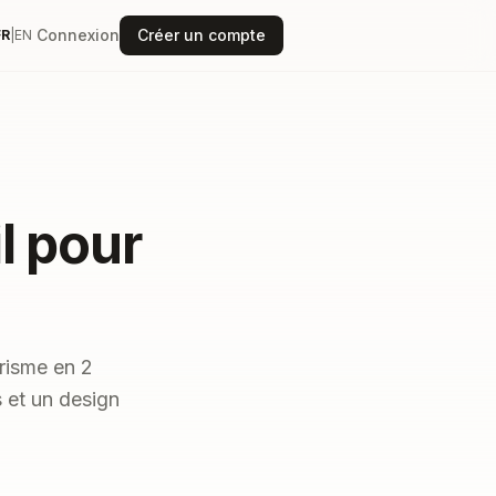
Connexion
Créer un compte
FR
|
EN
l pour
risme en 2
 et un design