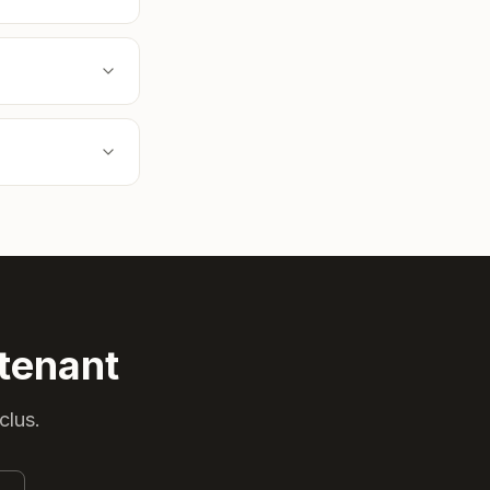
tenant
clus.